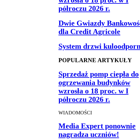
wzrosła o 18 proc. w I
półroczu 2026 r.
Dwie Gwiazdy Bankowoś
dla Credit Agricole
System drzwi kuloodpor
POPULARNE ARTYKUŁY
Sprzedaż pomp ciepła do
ogrzewania budynków
wzrosła o 18 proc. w I
półroczu 2026 r.
WIADOMOŚCI
Media Expert ponownie
nagradza uczniów!