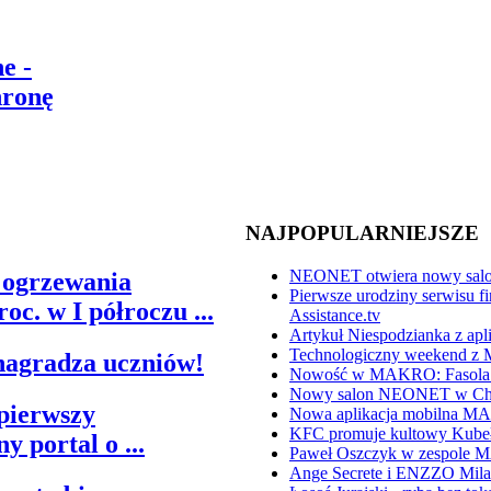
e -
hronę
NAJPOPULARNIEJSZE
NEONET otwiera nowy salo
 ogrzewania
Pierwsze urodziny serwisu 
c. w I półroczu ...
Assistance.tv
Artykuł Niespodzianka z apl
Technologiczny weekend z 
nagradza uczniów!
Nowość w MAKRO: Fasola E
Nowy salon NEONET w Ch
 pierwszy
Nowa aplikacja mobilna 
KFC promuje kultowy Kubeł
y portal o ...
Paweł Oszczyk w zespole
Ange Secrete i ENZZO Mila