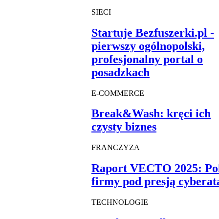
SIECI
Startuje Bezfuszerki.pl -
pierwszy ogólnopolski,
profesjonalny portal o
posadzkach
E-COMMERCE
Break&Wash: kręci ich
czysty biznes
FRANCZYZA
Raport VECTO 2025: Pol
firmy pod presją cybera
TECHNOLOGIE