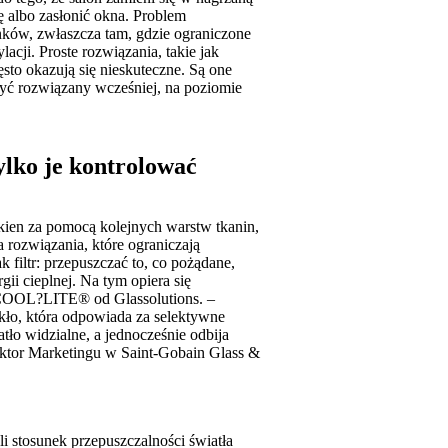
ę albo zasłonić okna. Problem
nków, zwłaszcza tam, gdzie ograniczone
acji. Proste rozwiązania, takie jak
sto okazują się nieskuteczne. Są one
być rozwiązany wcześniej, na poziomie
tylko je kontrolować
ien za pomocą kolejnych warstw tkanin,
a rozwiązania, które ograniczają
filtr: przepuszczać to, co pożądane,
gii cieplnej. Na tym opiera się
 COOL?LITE® od Glassolutions. –
kło, która odpowiada za selektywne
ło widzialne, a jednocześnie odbija
ektor Marketingu w Saint-Gobain Glass &
i stosunek przepuszczalności światła