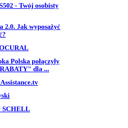
502 - Twój osobisty
 2.0. Jak wyposażyć
ć?
ROCURAL
ka Polska połączyły
 RABATY" dla ...
Assistance.tv
ski
ry SCHELL