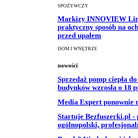
SPOŻYWCZY
Markizy INNOVIEW Lin
praktyczny sposób na oc
przed upałem
DOM I WNĘTRZE
nowości
Sprzedaż pomp ciepła do
budynków wzrosła o 18 pro
Media Expert ponownie 
Startuje Bezfuszerki.pl -
ogólnopolski, profesjonaln