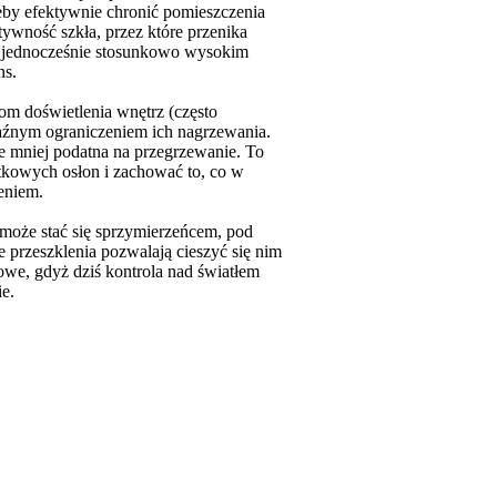
Żeby efektywnie chronić pomieszczenia
wność szkła, przez które przenika
zy jednocześnie stosunkowo wysokim
ns.
om doświetlenia wnętrz (często
raźnym ograniczeniem ich nagrzewania.
ie mniej podatna na przegrzewanie. To
atkowych osłon i zachować to, co w
zeniem.
 może stać się sprzymierzeńcem, pod
przeszklenia pozwalają cieszyć się nim
owe, gdyż dziś kontrola nad światłem
ie.