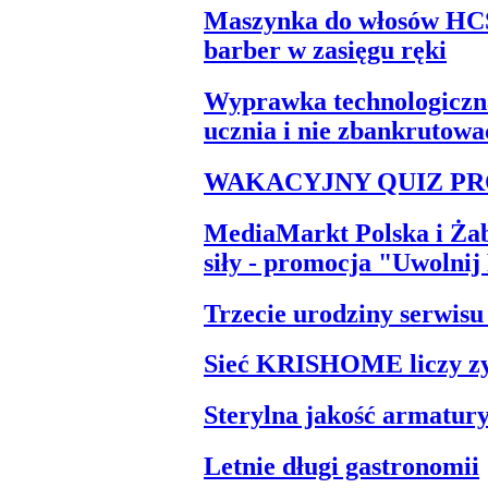
Maszynka do włosów HCS
barber w zasięgu ręki
Wyprawka technologiczna
ucznia i nie zbankrutowa
WAKACYJNY QUIZ P
MediaMarkt Polska i Żab
siły - promocja "Uwolnij
Trzecie urodziny serwisu 
Sieć KRISHOME liczy zy
Sterylna jakość armatu
Letnie długi gastronomii