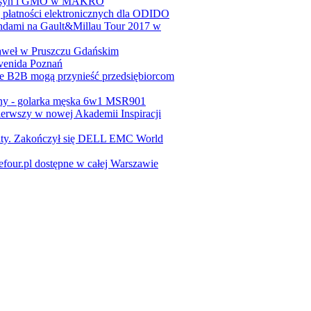
 toksyn i GMO w MAKRO
łatności elektronicznych dla ODIDO
dami na Gault&Millau Tour 2017 w
Paweł w Pruszczu Gdańskim
enida Poznań
e B2B mogą przynieść przedsiębiorcom
ny - golarka męska 6w1 MSR901
ierwszy w nowej Akademii Inspiracji
ty. Zakończył się DELL EMC World
four.pl dostępne w całej Warszawie