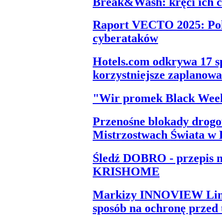
Break&Wash: kręci ich c
Raport VECTO 2025: Pols
cyberataków
Hotels.com odkrywa 17 
korzystniejsze zaplanowa
"Wir promek Black Wee
Przenośne blokady drog
Mistrzostwach Świata w
Śledź DOBRO - przepis n
KRISHOME
Markizy INNOVIEW Line
sposób na ochronę przed