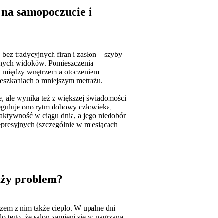
 na samopoczucie i
bez tradycyjnych firan i zasłon – szyby
cznych widoków. Pomieszczenia
ca między wnętrzem a otoczeniem
mieszkaniach o mniejszym metrażu.
ne, ale wynika też z większej świadomości
eguluje ono rytm dobowy człowieka,
ktywność w ciągu dnia, a jego niedobór
epresyjnych (szczególnie w miesiącach
eży problem?
azem z nim także ciepło. W upalne dni
 tego, że salon zamieni się w nagrzaną