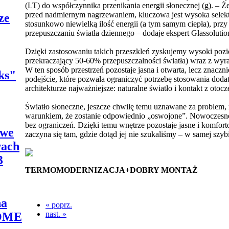
(LT) do współczynnika przenikania energii słonecznej (g). – 
przed nadmiernym nagrzewaniem, kluczowa jest wysoka selekty
ze
stosunkowo niewielką ilość energii (a tym samym ciepła), pr
przepuszczaniu światła dziennego – dodaje ekspert Glassolutio
Dzięki zastosowaniu takich przeszkleń zyskujemy wysoki pozi
przekraczający 50-60% przepuszczalności światła) wraz z wy
W ten sposób przestrzeń pozostaje jasna i otwarta, lecz znaczn
ks"
podejście, które pozwala ograniczyć potrzebę stosowania dod
architekturze najważniejsze: naturalne światło i kontakt z otoc
Światło słoneczne, jeszcze chwilę temu uznawane za problem,
warunkiem, że zostanie odpowiednio „oswojone”. Nowoczesne 
bez ograniczeń. Dzięki temu wnętrze pozostaje jasne i komfort
owe
zaczyna się tam, gdzie dotąd jej nie szukaliśmy – w samej szyb
wach
3
TERMOMODERNIZACJA+DOBRY MONTAŻ
na
« poprz.
nast. »
HOME