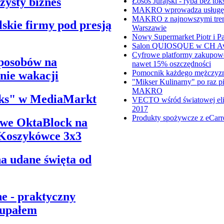
zysty biznes
Łosoś Jurajski - ryba bez
MAKRO wprowadza usługę p
MAKRO z najnowszymi tren
kie firmy pod presją
Warszawie
Nowy Supermarket Piotr i 
Salon QUIOSQUE w CH Av
Cyfrowe platformy zakupow
sposobów na
nawet 15% oszczędności
Pomocnik każdego mężczyz
nie wakacji
"Mikser Kulinarny" po raz p
MAKRO
ks" w MediaMarkt
VECTO wśród światowej eli
2017
Produkty spożywcze z eCarre
owe OktaBlock na
 Koszykówce 3x3
a udane święta od
 - praktyczny
 upałem