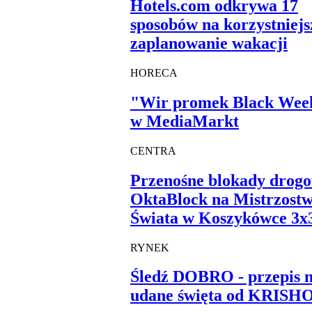
Hotels.com odkrywa 17
sposobów na korzystniejs
zaplanowanie wakacji
HORECA
"Wir promek Black Wee
w MediaMarkt
CENTRA
Przenośne blokady drog
OktaBlock na Mistrzost
Świata w Koszykówce 3x
RYNEK
Śledź DOBRO - przepis 
udane święta od KRIS