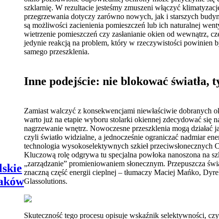
szklarnię. W rezultacie jesteśmy zmuszeni włączyć klimatyzacj
przegrzewania dotyczy zarówno nowych, jak i starszych budy
są możliwości zacienienia pomieszczeń lub ich naturalnej wentyl
wietrzenie pomieszczeń czy zasłanianie okien od wewnątrz, czę
jedynie reakcją na problem, który w rzeczywistości powinien 
samego przeszklenia.
Inne podejście: nie blokować światła, 
Zamiast walczyć z konsekwencjami niewłaściwie dobranych ok
warto już na etapie wyboru stolarki okiennej zdecydować się n
nagrzewanie wnętrz. Nowoczesne przeszklenia mogą działać jak 
czyli światło widzialne, a jednocześnie ograniczać nadmiar ener
technologia wysokoselektywnych szkieł przeciwsłonecznych
Kluczową rolę odgrywa tu specjalna powłoka nanoszona na sz
„zarządzanie” promieniowaniem słonecznym. Przepuszcza świat
skie
znaczną część energii cieplnej – tłumaczy Maciej Mańko, Dyr
taków
Glassolutions.
Skuteczność tego procesu opisuje wskaźnik selektywności, czyl