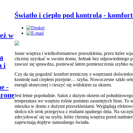
Światło i ciepło pod kontrolą - komfort
eż w
Jasne wnętrza i wielkoformatowe przeszklenia, przez które wpad
a
chcemy uzyskać w swoim domu. Jednak bez odpowiedniego prz
 i
zawsze się sprawdza, ponieważ latem pomieszczenia szybko na
Czy da się pogodzić komfort termiczny z wnętrzami doświetlon
kontrolę nad ciepłem przejmie… szyba. Nowoczesne szkło se
energii słonecznej i cieszyć się widokiem za oknem.
e -
hronę
Jest letnie popołudnie. Salon z dużym oknem od południowego
temperatura we wnętrzu rośnie pomimo zasuniętych firan. To 
mieszka w domu z dużymi przeszkleniami. Wyglądają efektown
słońcu ich urok przegrywa z realiami upalnego dnia. Na szczę
zdecydować się na szyby, które chronią wnętrza przed nadmie
zapewniają dopływ naturalnego światła.