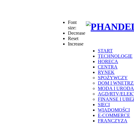
Font
size:
Decrease
Reset
Increase
START
TECHNOLOGIE
HORECA
CENTRA
RYNEK
SPOŻYWCZY
DOM I WNĘTRZ
MODA I URODA
AGD/RTV/ELE
FINANSE I UBE
SIECI
WIADOMOŚCI
E-COMMERCE
FRANCZYZA