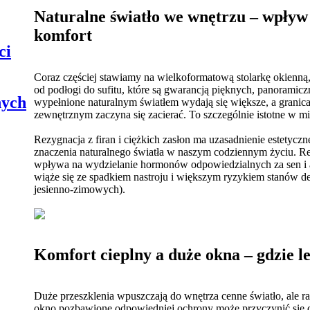
Naturalne światło we wnętrzu – wpływ
komfort
ci
Coraz częściej stawiamy na wielkoformatową stolarkę okienną, 
od podłogi do sufitu, które są gwarancją pięknych, panorami
nych
wypełnione naturalnym światłem wydają się większe, a grani
zewnętrznym zaczyna się zacierać. To szczególnie istotne w 
Rezygnacja z firan i ciężkich zasłon ma uzasadnienie estetycz
znaczenia naturalnego światła w naszym codziennym życiu. R
wpływa na wydzielanie hormonów odpowiedzialnych za sen i a
wiąże się ze spadkiem nastroju i większym ryzykiem stanów d
jesienno-zimowych).
Komfort cieplny a duże okna – gdzie l
Duże przeszklenia wpuszczają do wnętrza cenne światło, ale r
okno pozbawione odpowiedniej ochrony może przyczynić się do