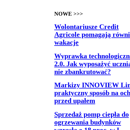
NOWE >>>
Wolontariusze Credit
Agricole pomagają równi
wakacje
Wyprawka technologiczn
2.0. Jak wyposażyć ucznia
nie zbankrutować?
Markizy INNOVIEW Lin
praktyczny sposób na oc
przed upałem
Sprzedaż pomp ciepła do
ogrzewania budynków