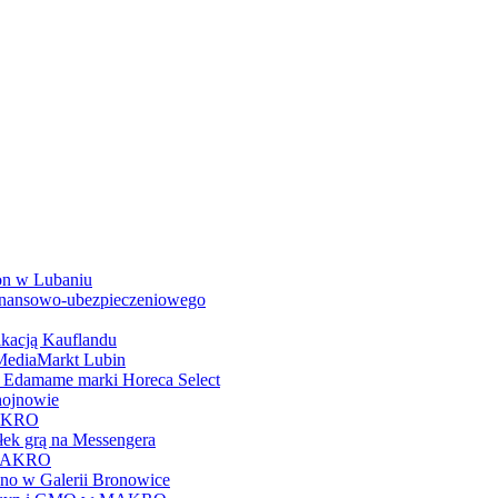
n w Lubaniu
finansowo-ubezpieczeniowego
ikacją Kauflandu
MediaMarkt Lubin
damame marki Horeca Select
ojnowie
MAKRO
ek grą na Messengera
 MAKRO
no w Galerii Bronowice